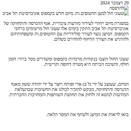
29 דצמבר 2024
במסגרת מיזם ייחודי לעידוד מודעות ציבורית, אגף ההנדסה והתחזוקה של
אוניברסיטת תל אביב התקין בימים אלו שעוני חול מרשימים ברחבי
הקמפוס. המיצג נועד לעורר סולידריות עם החטופים.ות ומשפחותיהם
ולהדגיש את הצורך הדחוף להחזירם בשלום.
שעוני החול הוצבו בנקודות מרכזיות בקמפוס ומשדרים מסר ברור: הזמן
חולף, והשיבה הביתה היא מטרה דחופה וקריטית.
המיזם, שעוצב על ידי גל בן-ארי ופותח ויוצר על ידי יהודה ששון מאגף
ההנדסה והתחזוקה, מבקש להזכיר לכולנו את החשיבות שבהעלאת
המודעות לנושא זה ולחזק את תחושת השותפות והמחויבות החברתית.
בואו לראות את המיצג ולשתף את המסר הלאה.