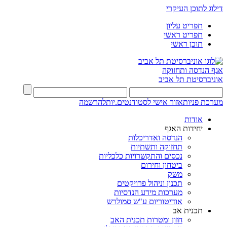
דילוג לתוכן העיקרי
תפריט עליון
תפריט ראשי
תוכן ראשי
אגף הנדסה ותחזוקה
אוניברסיטת תל אביב
מערכת פניות
אזור אישי לסטודנטים.יות
להרשמה
אודות
יחידות האגף
הנדסה ואדריכלות
תחזוקה ותשתיות
נכסים והתקשרויות כלכליות
ביטחון וחירום
משק
תכנון וניהול פרויקטים
מערכות מידע הנדסיות
אודיטוריום ע"ש סמולרש
תכנית אב
חזון ומטרות תכנית האב