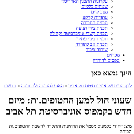
עקרונות התכנון האדריכלי
שטחים כלליים
מצב קיים
עתודות קרקע
תכנית תחבורה
תכנית צירי תנועה
תכנית קשרי אוניברסיטה וקהילה
תכנית בינוי עתידי
תכנית אב להורדה
שיתוף ציבור
מכרזים
טפסים להורדה
הינך נמצא כאן
לדף הבית של אוניברסיטת תל אביב
»
האגף להנדסה ולתחזוקה
»
חדשות
שעוני חול למען החטופים.ות: מיזם
חדש בקמפוס אוניברסיטת תל אביב
מיצג ייחודי בקמפוס מסמל את הדחיפות והתקווה להשבת החטופים.ות
הביתה