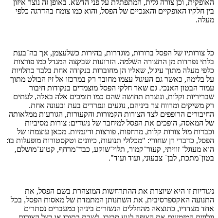
האופקית, וכן צורה גלית, המתפתלת על פני הדשא. באופן זה נוצר איזון
בין חלקיו האופקיים והאנכיים של הפסל, והוא כמו צומח בהדרגה כלפי
מעלה.
כל צורותיו של הפסל ברורות, מוגדרות, בהירות כשלעצמן, אך בה־בעת
בלתי נפרדות מן התצורה השלמה. הזרועות שבקצה המגדל כמו פורצות
כלפי מעלה מתוך עיגול, שאליו הן מחוברות בנקודה אחת בלבד כתלויות
על בלימה, כאשר גם העיגול עצמו מחובר רק במרכזו אל זיז הבולט מתוך
עמוד הבטון האנכי. גם שאר חלקי הפסל מוצמדים בנקודות חיבור
שבריריות וקלות, ונוצרת תחושה שהם כמו תומכים אלה באלה, לעתים
רק משיקים ומרווח צר ביניהם, נוגעים ונפרדים בעת ובעונה אחת.
החיבורים הרופפים לצד הצורות הקמורות והקעורות, הגורעות ממלאותה
של המאסה, הופכים את הפסל למיחבר של ניגודים: צורות מסיביות
וכבדות מול צורות קלות, מרחפות, פורצות ודינמיות. מכאן עוצמתו של
הפסל, כדברי רן שחורי: "מכלולי תנועות, כיוונים וטקסטורות מופעלות בו:
הוא מעוגל־ זוויתי, קעור־קמור, תלוי־שוקע, כבד־מרחף, קטוע־מושלם,
בטון־מתכת, לבן־ צבעוני, ועוד ועוד".
ניגודיות זו היא שיוצרת את ההתרחשות המוצהרת בשם הפסל, את
התנועה האקספרסיבית, את השתנותן המתמדת של מאסות הפסל, בכל
אחד מצדדיו, כתוצאה מהחללים הנשזרים ביניהן כמעברים נסתרים
וגלויים המזמינים את הצופה לנוע סביבו, לשבת בתוכו או בצל הצורות