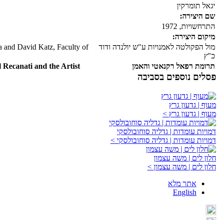
יגאל תומרקין
שם היצירה:
התרחשויות, 1972
מיקום היצירה:
מול הפקולטה לאמנויות ע"ש יולנדה ודוד
da and David Katz, Faculty of
כ"ץ
תרומת רפאל רקנאטי והאמן
Recanati and the Artist
פסלים נוספים בסביבה
מעוף | גדעון גרץ
מעוף | גדעון גרץ >
דמויות עומדות | גדליה סוחובולסקי
דמויות עומדות | גדליה סוחובולסקי >
חלון לים | משה עצמון
חלון לים | משה עצמון >
אתר מלא
English