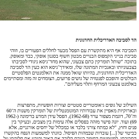
הד לסביבה האדריכלית החדגונית
הסביבה אף היא מתקשרת עם הפסל מבעד לחללים הפעורים בו, וזוהי
סביבת בנייני הקמפוס הבנויים מבטון חשוף בסגנון אופקי, כבד ומאופק.
בתוכה "שותל תומרקין כתם צבעוני, שהוא מחד־גיסא ניגודי לסביבתו
בצבעוניותו ובאנכיות המתונה שלו, ומאידך־גיסא הוא כעין הד לסביבה
האדריכלית החדגונית, בהיותו שואל ממנה את האלמנטים הפלסטיים
הבולטים והופכם לפנטזיה של גושים פרועים, הצומחים זה מזה ומסתיימים
באלמנט צבעוני המרחף ותלוי מעליהם".
השילוב של גופים גיאומטריים סטטיים וצורות חופשיות, מתפרצות
ובארוקיות מאפיין את עבודותיו המונומנטליות של תומרקין משנות ה־60
וה־70, דוגמת מצפור ערד (1962-68), הפסל עידן המדע בדימונה (1962-
69) ועוד. יונה פישר מזהה בפסלים אלה עימות בין מצבים, ובעיקר בין
פנים וחוץ, "לא כמתח צורני בלבד או כמכלול של יחסים אורגניים, אלא
כביטוי של [...] עובדות שבמהות הפיסול. כוונתי למשמעות הנפח בהקשרו
הסביבתי, למשמעות החומר כגורם הלוכד את האור וקובע את חלוקתו על