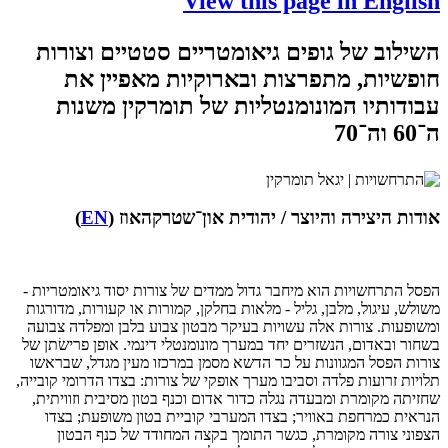
View this page in English
השילוב של גופים גיאומטריים סטטיים וצורות
חופשיות, מתפרצות ובארוקיות מאפיין את
עבודותיו המונומנטליות של תומרקין משנות
ה־60 וה־70
אודות היצירה והיוצר / יהודית און־שטרקהאוז (
EN
)
הפסל התרחשויות הוא מיחבר גדול ממדים של צורות יסוד גיאומטריות -
משולש, עיגול, מלבן, גליל - מלאות בחלקן, קמורות או קעורות, מדורגות
ומשופעות. צורות אלה עשויות בעיקר מבטון צבוע בלבן ומפלדה צבועה
בשחור ובאדום, הנשזרים יחד במערך מונומנטלי דינמי. אופן פרישׂתן של
צורות הפסל המגוונות על כר הדשא מסמן במרכזו מעין מגדל, שבראשו
תלויות זרועות פלדה וסביבו מערך אופקי של צורות: בצדו הדרומי קובייה,
שחזיתה מקומרת ומבעדה נגלה כדור אדום וכנף בטון מסיבית וזוויתית,
הנראית כמרחפת באוויר; בצדו המערבי קוביית בטון משופעת; בצדו
הצפוני צורה מקומרת, כגשר התומך בקצה המחודד של כנף הבטון