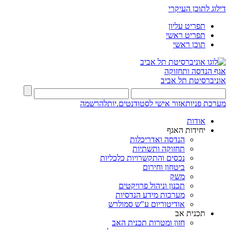
דילוג לתוכן העיקרי
תפריט עליון
תפריט ראשי
תוכן ראשי
אגף הנדסה ותחזוקה
אוניברסיטת תל אביב
מערכת פניות
אזור אישי לסטודנטים.יות
להרשמה
אודות
יחידות האגף
הנדסה ואדריכלות
תחזוקה ותשתיות
נכסים והתקשרויות כלכליות
ביטחון וחירום
משק
תכנון וניהול פרויקטים
מערכות מידע הנדסיות
אודיטוריום ע"ש סמולרש
תכנית אב
חזון ומטרות תכנית האב