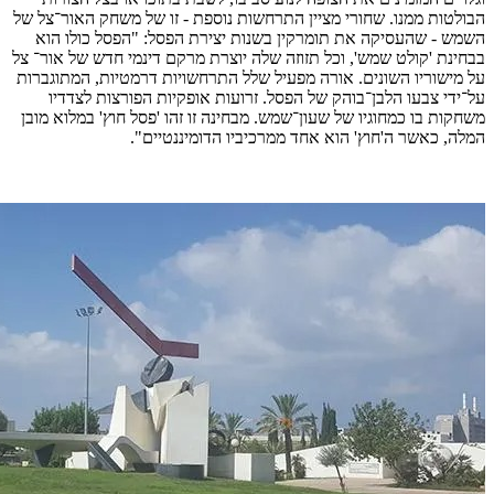
הבולטות ממנו. שחורי מציין התרחשות נוספת - זו של משחק האור־צל של
השמש - שהעסיקה את תומרקין בשנות יצירת הפסל: "הפסל כולו הוא
בבחינת 'קולט שמש', וכל תזוזה שלה יוצרת מרקם דינמי חדש של אור־ צל
על מישוריו השונים. אורה מפעיל שלל התרחשויות דרמטיות, המתוגברות
על־ידי צבעו הלבן־בוהק של הפסל. זרועות אופקיות הפורצות לצדדיו
משחקות בו כמחוגיו של שעון־שמש. מבחינה זו זהו 'פסל חוץ' במלוא מובן
המלה, כאשר ה'חוץ' הוא אחד ממרכיביו הדומיננטיים".