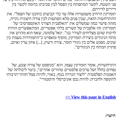
פני השטח, לקשר המתפתח בין הפסל לבין סביבתו בדומה לקשר בין
דיירים לדירתם.
תומרקין הרחיב משמעויות אלה עד כדי קביעתן כתוכנו של הפסל". את
ההתרחשות הזאת, שבין פנים מלא הפתעות לבין צורה חיצונית נקייה,
מזהה פישר כמה שמשלים את "האלפבית הצורני האקספרסיבי של
תומרקין: זהו אלפבית של קשרים בלתי אפשריים, המתאפשרים הודות
לזיקות שהם מצליחים לעורר בנו". יגאל צלמונה, שאף הוא מדגיש את
מתח הניגודים ביצירת תומרקין, מוסיף ומאפיינו כ"התמודדות נזעמת בין
שונים, מפגש אלים בין ניגודי חומר, צורה ורעיון, [...] איזון עדין ואִיום,
פתרון המתח בין הניגודים".
התרחשויות, אומר תומרקין עצמו, הוא "מניפסט של צורה וצבע, של
נפחים בחלל ושל ערכים פלסטיים טהורים אחרים", ביטוי ליכולתה של
האמנות הפלסטית "ליצור הגדרה בנוף, באור; להיות סמל חזותי־תרבותי
לתקופה ולחברה; להיות נכס אוניברסלי והיסטורי".
View this page in English >>
היוצר: