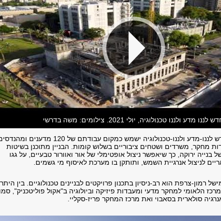
ע ולננו טכנולוגיה, יולי 2021. צילומים: משה בדרשי
בניין המעבדות החדש לננו-מדע ולננו-טכנולוגיה ישמש כמקום עבודתם של 120 מדענים ומהנ
 יכיל 12 מעבדות מחקר, משרדים ושטחים ציבוריים בשלוש קומות. הבניין מתוכנן בשיטות
בנייה ירוקה, כך שיאפשר ניצול אופטימלי של אור ואוורור טבעיים, על גגו
ריים לניצול אנרגיית השמש, ותותקן בו מערכת לאיסוף מי גשמים.
ל רמון-צרפת הוא רב-ניסיון בתכנון פרויקטים לבניינים טכנולוגיים. בין היתר
רכז הלאומי למחקר מדעי ומעבדות פיזיקה וביולוגיה ב"אקול פוליטכניק", סמו
נרגיה סולארית בסאבוי ואת מרכז המחקר פריז-סקליי.