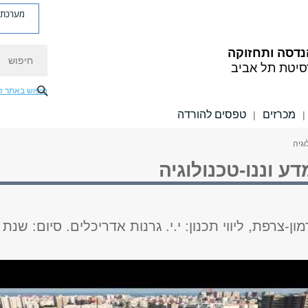
מערכת פ
חיפוש
נדסה ותחזוקה
סיטת תל אביב
חיפוש באתר ז
מכרזים
טפסים להורדה
|
|
וגיה
מדע וננו-טכנולוגיה
ון-צרפת, ליווי תכנון: י.י. גרנות אדריכלים. סיום: שנת