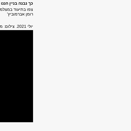
כך נבנה בניין הננו
רומן אברמוביץ'
יולי 2021. צילום: משה בדרשי