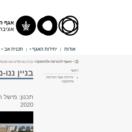
תוכן
תפריט
עליון
ראשי
אגף ה
אוניבר
אודות
יחידות האגף
תכנית אב
|
|
הינך נמצא כאן
>
האגף להנדסה ולתחזוקה
> בניין ננו-מדע וננו-טכנול
ראשי
בניין ננו-
יחידות אגף הנדסה
ותחזוקה
תכנון: מישל רמ
2020