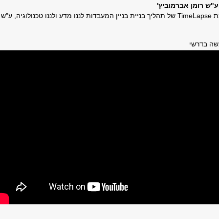
 ע"ש רומן אברמוביץ'
צפו בתיעוד במצלמת TimeLapse של תהליך בניית בניין המעבדות לננו מדע ולננו טכנולוגיה, ע"ש