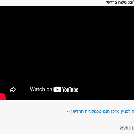
 לבניין מרכז הננו-טכנולוגיה החדש >>
 נושא