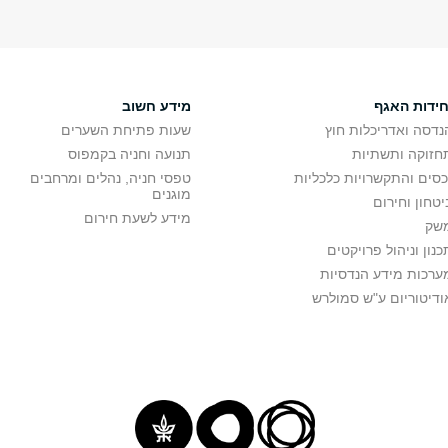
חידות האגף
מידע חשוב
נדסה ואדריכלות חוץ
שעות פתיחת השערים
חזוקה ותשתיות
תנועה וחניה בקמפוס
כסים והתקשרויות כלכליות
טפסי חניה, נהלים ומרחבים
מוגנים
יטחון וחירום
מידע לשעת חירום
שק
כנון וניהול פרויקטים
ערכות מידע הנדסיות
ודיטוריום ע"ש סמולרש