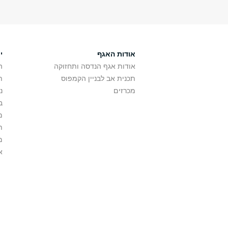
אודות האגף
י
אודות אגף הנדסה ותחזוקה
ה
תכנית אב לבניין הקמפוס
ת
מכרזים
נ
ב
מ
ת
מ
א