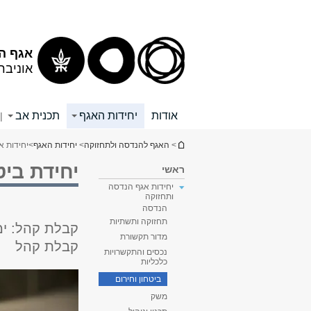
תוכן
תפריט
עליון
ראשי
אגף ה
אוניבר
אודות
יחידות האגף
תכנית אב
|
הינך נמצא כאן
>
האגף להנדסה ולתחזוקה
>
יחידות האגף
>
יחידות א
יחידת ביט
ראשי
יחידות אגף הנדסה
ותחזוקה
הנדסה
תחזוקה ותשתיות
מדור תקשורת
קבלת קהל
נכסים והתקשרויות
כלכליות
ביטחון וחירום
משק