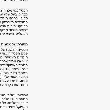
מה שהיה שם תמיד ל
הפסל בנוי מכמה צור
מבריק, בעל שקע עגו
סביבו. בחלקו הימנ
המוצבים באלכסון ז
צבועה בוורוד מתקת
האשליה. הצבע זר לפ
מסורת של אמנות 
הקליפה הלבנה של ה
פנים הפסל העשוי שע
חומרים תעשייתיים 
או נשרו מתוך ערמת
הממד האפוקליפטי ח
"י
תמהיל של אורות וצל
ותחושת חרדה שבירה 
התנחמות בקדמה מדע
המאה ה־
אובדן השליטה על הט