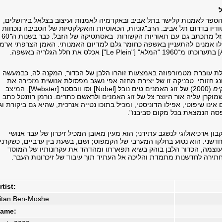
ספר לאמנות קלישר בתל אביב ובאקדמיה לאמנות ועיצוב בצלאל בירושלים,
ודיו בדרום תל אביב. הרב־גוניות, הכאוטיות והאקלקטיות של הסביבה נוכחות
בעבודותיו. הפסל מזל מתכתב גם עם תאוריות הקשורות באסתטיקה של הזבל. כבר בשנות ה־60
מאה ה־20 החלו אמנים להתעניין באשפה כחומר גלם למדיום האמנותי. האמן הצרפתי ארמן
ת עוברת מטמורפוזה באמצעות זוהרו הלבן של הכדור, המקנה לה, כבמעשה
ג חזותי. טכניקה זו של יצירת מחזה אפי נשגב מפסולת אנושית מזכירה את
ים
(2000) של זוג האמנים טים נובל [Nobel] וסו וובסטר [Webster]. המיצב
קרן עליה אור היוצר צל של זוג האמנים ולראשם כתרים. נורמן רוזנטל כתב
 אינו שיפוטי, אפילו הדוניסטי, ומכיל בתוכו נטייה אנרכית, שהיא גם ביקורת וג
סה הנמצאת בכל מקום סביבנו".
בון ארכיאולוגי לנשגב עתידני; הוא מעין מאובן המכיל זיכרון של עבר אנושי
דשני. הוא נטוע בחלקו המערבי של הקמפוס; ושם, בשעת בין ערביים, כשקרני
וצמה, הכדור הלבן בוהק בשיא תפארתו ומהדהד את עקרונותיו של המוסד
חתירה לחדשנות מתמדת והליכה אל העתיד תוך עיבוד של זיכרונות העבר.
rtist:
itan Ben-Moshe
ame: