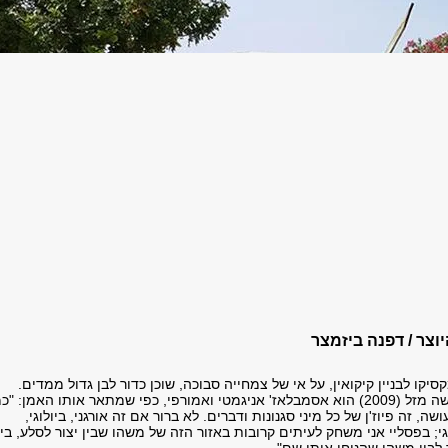
יוצר / דפנה ביזמצר
סיקו לבניין קיקואין, על אי של צמחייה סבוכה, שוכן כדור לבן גדול ממדים.
פסלו של איתן בן משה מזל (2009) הוא אסמבלאז' אניגמטי ואמורפי, כפי שמתאר אותו האמן: "כ
ה, זה פיוז'ן של כל מיני סגנונות ודברים. לא ברור אם זה אורגני, ביולוגי,
וגי; בפסליי אני משחק לעיתים קרובות באזור הזה של משהו שבין יצור לסלע, בין