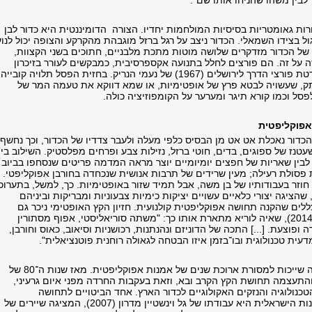
בין משהו שהניחו אותו שם".
ות גאומטריות בסיסיות המולחמות יחדיו. הצורה הדומיננטית היא כדור לבן
ל בצידו השמאלי. הכדור ניצב על רגל ברזל מוגבהת מהקרקע והצופה יכול לנוע
י של הכדור מזדקרים שלושה מוטות מתכת מלבניים, חתוכים בשני הקצוות,
ה על זה. הם פורצים לחלל בתנועה אקספרסיבית, כמבקשים לעורר בזיכרון
הקולקטיבי את אנדרטת פורצי הדרך לירושלים (1967) של נעמי הנריק. בחזית הפסל תלויה קובייה
ק, שעשויה לבטא פרץ של אופטימיות, או שמא דווקא את טעמה המר של
סל וכמו קורא תיגר ומערער על הקומפוזיציה כולה.
אפוקליפטית
כדור נאכלת אט אט מן הבסיס כלפי מעלה ולעבר צדדיו של הכדור, וכך נחשף
טנז של ספוגים, בדים, חוטי ברזל, נזילות צבע ופרחים מפלסטיק. השילוב בין
לבין שאריות של חפצים יומיומיים יוצר מראה המדמה פריטים שנסחפו בביוב
 פסולת רעילה; מעין שרידים של תרבות אנושית שנכחדה בחורבן אפוקליפטי.
וזר בעבודותיו של בן משה, אבל תמיד שזור באופטימיות. כך, למשל, בתערוכ
רחי יריחו" (2012), שהציגה יצורי כלאיים עשויים יציקות כימיות צבעוניות ומבריקות וביניהם
לים שהקנה תחושה אפוקליפטית קולנועית. חזיון הקץ האופטימי ניכר גם
במיצב האור הלבן (2014), שאיה לוריא מתארת אותו כך: "משתה סוריאליסטי, אפוף מסתורין
ופוצעת. [...] התכה של הדוניזם ונהנתנות, רכושניות וסיאוב, כאוס וחורבן,
ית טכנולוגית ובו־בזמן איזו הבטחה לגאולה רוחנית פוטנציאלית".
עבודותיו של בן משה שייכות למסורת ארוכת שנים של אמנות אפוקליפטית. מאז שנות ה־80 של
20 הלכה והתעצמה תחושת הקץ הקרב ובא, וזאת בעקבות החרדה מפני איום גרעיני,
כנולוגיה והנזקים האקולוגיים לכדור הארץ. אחד הביטויים לתחושה
האפוקליפטית באמנות הישראלית היא עבודתו של גל וינשטיין מדרון (2007), המציגה שיירים של