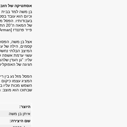
אסתטיקה של הזבל
בן משה למד בבית ה
וכיום הוא עובד בסט
של ה
פייר פרננדז [Arman] בתערוכתו מ־1960 "המלא" ["Le Plein"] אכלס את חלל הגלריה באשפה.
אצל בן משה, הפסול
קסמים, הילה של עונ
המיצב
הבלתי נחשק
עשוי ערמת אשפה שמו
עליו: "גן העדן שלהם
חגיגה של האפוקליפ
הפסל מזל נע בין ריק
המציג עצמו כיקום ח
השמש מכות עליו בע
שבתוכו הוא מוצב: 
היוצר:
איתן בן משה
שם היצירה: