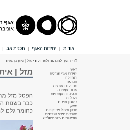
תוכן
תפריט
עליון
ראשי
אגף ה
אוניבר
אודות
יחידות האגף
תכנית אב
|
|
|
הינך נמצא כאן
>
האגף להנדסה ולתחזוקה
> מזל | איתן בן משה
ראשי
מזל | אית
יחידות אגף הנדסה
ותחזוקה
הנדסה
תחזוקה ותשתיות
מדור תקשורת
נכסים והתקשרויות
הפסל מזל מת
כלכליות
ביטחון וחירום
משק
כחומר גלם למ
תכנון וניהול פרוייקטים
מערכות מידע הנדסיות
אודיטוריום ע"ש סמולרש